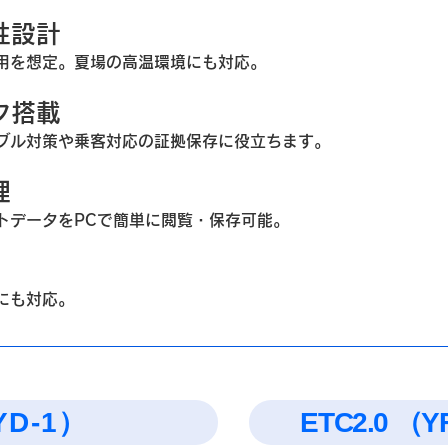
性設計
用を想定。夏場の高温環境にも対応。
ク搭載
ブル対策や乗客対応の証拠保存に役立ちます。
理
データをPCで簡単に閲覧・保存可能。
にも対応。
YD-1）
ETC2.0 （Y