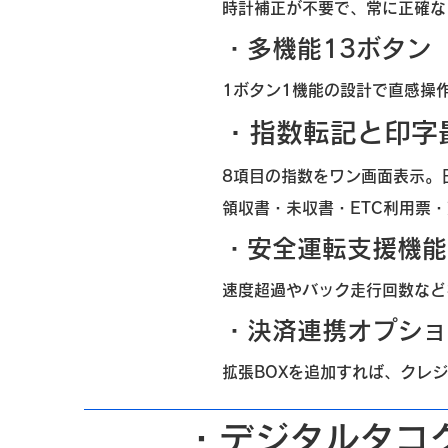
時計補正が不要で、常に正確な
・多機能13ボタン
1ボタン1機能の設計で直感操
・指数転記と印字
8項目の指数をワン画面表示。
領収書・未収書・ETC利用票
・安全運転支援機能
速度超過やバック走行回数など
・決済連携オプショ
拡張BOXを追加すれば、クレ
・デジタルタコ