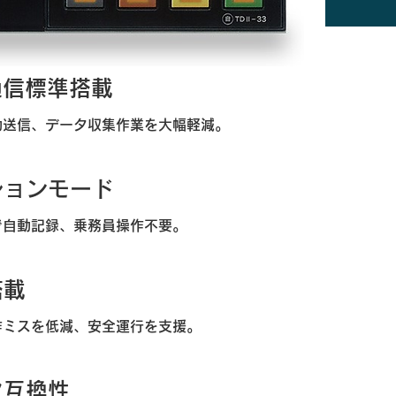
通信標準搭載
動送信、データ収集作業を大幅軽減。
ションモード
けで自動記録、乗務員操作不要。
搭載
作ミスを低減、安全運行を支援。
タ互換性